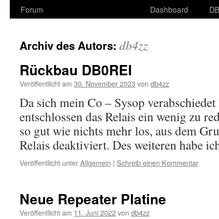
Forum
Dashboard
DB
db4zz
Archiv des Autors:
Rückbau DB0REI
Veröffentlicht am
30. November 2023
von
db4zz
Da sich mein Co – Sysop verabschiedet 
entschlossen das Relais ein wenig zu re
so gut wie nichts mehr los, aus dem 
Relais deaktiviert. Des weiteren habe 
Veröffentlicht unter
Allgemein
|
Schreib einen Kommentar
Neue Repeater Platine
Veröffentlicht am
11. Juni 2022
von
db4zz