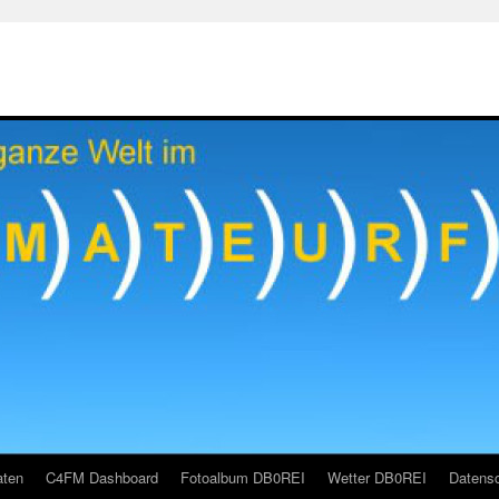
aten
C4FM Dashboard
Fotoalbum DB0REI
Wetter DB0REI
Datensc