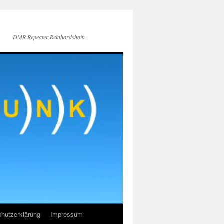
DMR Repeater Reinhardshain
hutzerklärung
Impressum