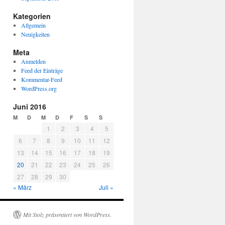
Kategorien
Allgemein
Neuigkeiten
Meta
Anmelden
Feed der Einträge
Kommentar-Feed
WordPress.org
Juni 2016
M
D
M
D
F
S
S
1
2
3
4
5
6
7
8
9
10
11
12
13
14
15
16
17
18
19
20
21
22
23
24
25
26
27
28
29
30
« März
Juli »
Mit Stolz präsentiert von WordPress.