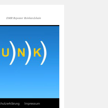
DMR Repeater Reinhardshain
hutzerklärung
Impressum