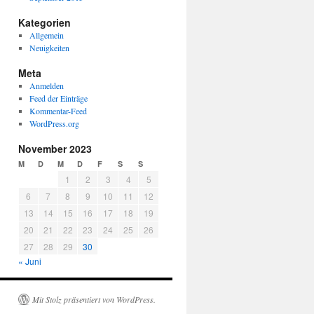
Kategorien
Allgemein
Neuigkeiten
Meta
Anmelden
Feed der Einträge
Kommentar-Feed
WordPress.org
November 2023
M
D
M
D
F
S
S
1
2
3
4
5
6
7
8
9
10
11
12
13
14
15
16
17
18
19
20
21
22
23
24
25
26
27
28
29
30
« Juni
Mit Stolz präsentiert von WordPress.