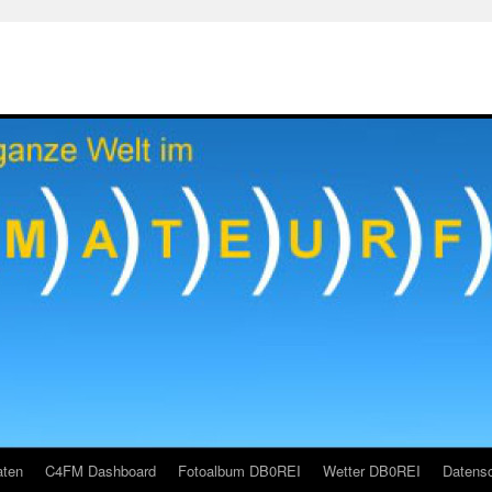
aten
C4FM Dashboard
Fotoalbum DB0REI
Wetter DB0REI
Datensc