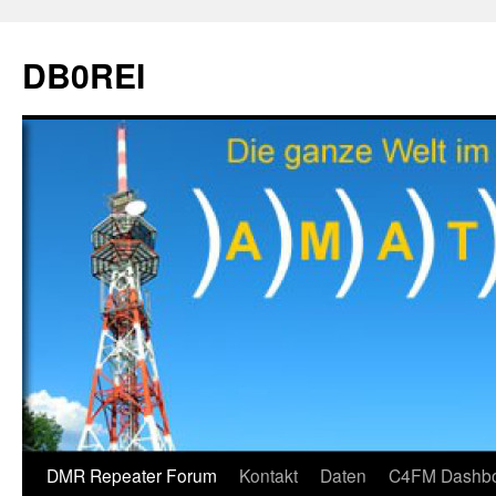
Zum
Inhalt
DB0REI
springen
DMR Repeater Forum
Kontakt
Daten
C4FM Dashb