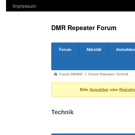
Impressum
DMR Repeater Forum
Forum-
Forum
Aktivität
Anmelden
Navigation
Forum-
Forum DB0REI
Forum Repeater: Technik
Breadcrumbs
Bitte
Anmelden
oder
Registri
-
Du
bist
Technik
hier: