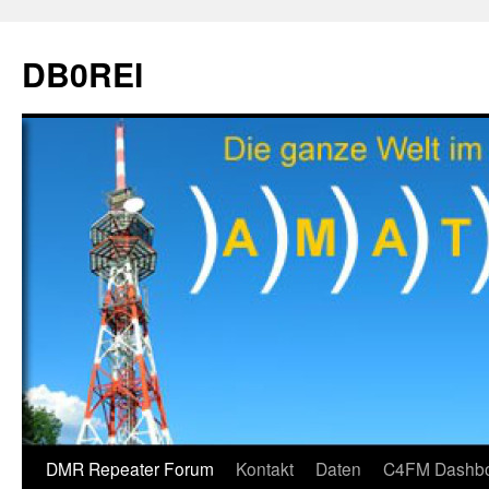
Zum
Inhalt
DB0REI
springen
DMR Repeater Forum
Kontakt
Daten
C4FM Dashb