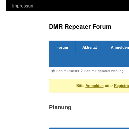
Impressum
DMR Repeater Forum
Forum-
Forum
Aktivität
Anmelden
Navigation
Forum-
Forum DB0REI
Forum Repeater: Planung
Breadcrumbs
Bitte
Anmelden
oder
Registri
-
Du
bist
Planung
hier: